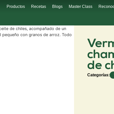
Productos
Recetas
Blogs
Master Class
Reconoc
Verm
cham
de c
Categorías: