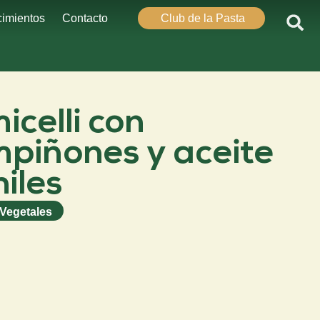
imientos
Contacto
Club de la Pasta
icelli con
piñones y aceite
hiles
Vegetales