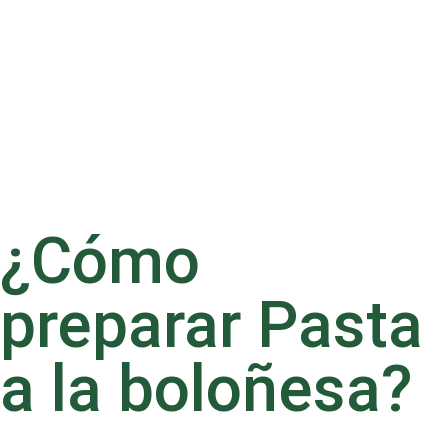
tomates frescos pelados y picados)
1 cucharada de pasta de tomate concentrada
200 ml de caldo de res o pollo
1 hoja de laurel
Sal marina al gusto
Pimienta negra recién molida
Parmigiano Reggiano rallado, para servir (Queso
parmesano)
¿Cómo
preparar Pasta
a la boloñesa?
Deleitar tu paladar con este platillo es una experiencia