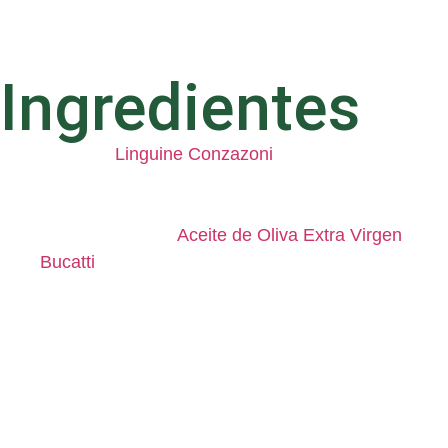
Carne
Ingredientes
500 g de
Linguine Conzazoni
300 g de carne de res molida (de preferencia, un
corte magro)
2 cucharadas de
Aceite de Oliva Extra Virgen
Bucatti
1 zanahoria mediana, finamente rallada
1 tallo de apio, picado en brunoise
1 cebolla pequeña, finamente picada
1 dientes de ajo, picados finamente
200 ml de vino blanco
400 g de tomates triturados (puedes optar por