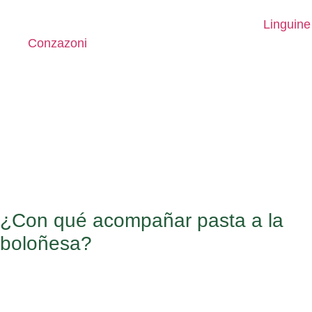
alcance una textura aterciopelada.
Mientras la salsa se concentra, cocina los
Linguine
Conzazoni
en abundante agua con sal, siguiendo
las indicaciones del empaque. Escúrrelos cuando
estén al dente, reservando un poco del agua de
cocción.
Mezcla la pasta con la salsa boloñesa en la sartén,
añadiendo un poco del agua de cocción para
obtener la consistencia perfecta. Sirve
inmediatamente, espolvoreando Parmigiano
Reggiano recién rallado sobre cada plato.
¿Con qué acompañar pasta a la
boloñesa?
Pan artesanal:
una focaccia de romero o una
baguette crujiente son opciones ideales para