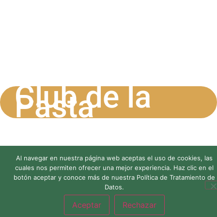
Blogs
Master Class
Reconocimiento
Contacto
Club de la
Pasta
Al navegar en nuestra página web aceptas el uso de cookies, las
cuales nos permiten ofrecer una mejor experiencia. Haz clic en el
botón aceptar y conoce más de nuestra
Política de Tratamiento de
Datos
.
Aceptar
Rechazar