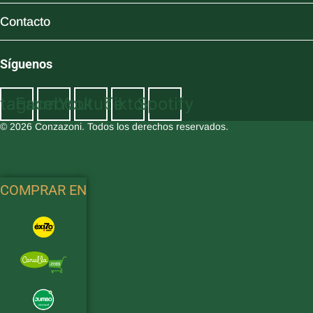
Contacto
Síguenos
stagram
Facebook
Youtube
Tiktok
Spotify
© 2026 Conzazoni. Todos los derechos reservados.
COMPRAR EN