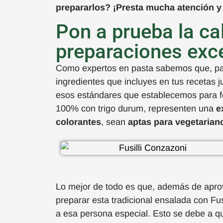
preparar
l
os?
¡
Pre
sta mucha atención
y
Pon a prueba la ca
preparaciones exc
Como expertos en pasta sabemos
que,
pa
ingredientes que incluyes en tus recetas
j
esos estándares que establecemos para fo
100% con trigo
durum
,
representen una
e
colorantes
, sean
aptas para vegetarian
Lo mejor de todo es que,
además de aprov
preparar esta tradicional ensalada con
Fus
a
esa
persona especial
.
Esto
se debe a q