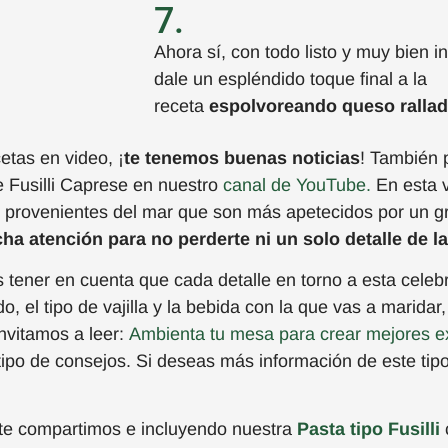
7.
Ahora sí, con todo listo y muy bien i
dale un espléndido toque final a la
receta
espolvoreando queso ralla
cetas en v
i
deo,
¡
t
e te
nemos buenas noticias
!
También 
de
Fusilli
Caprese
en nuestro
canal de YouTube
.
E
n esta 
s provenientes del mar que son más apetecidos
por un g
ha atención para no perderte ni un solo detalle de la
s tener en cuenta que cada detalle en torno a esta celeb
el tipo de vajilla y la bebida con la que vas a maridar,
invitamos a leer:
Ambienta tu mesa para crear mejores e
ipo de consejos. Si deseas más información de este tipo
í te compartimos e incluyendo nuestra
P
asta tipo Fusilli