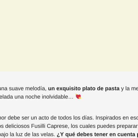
, una suave melodía,
un exquisito plato de pasta
y la m
velada una noche inolvidable…
mor
debe ser un acto de todos los días
. I
nspirados
en es
s deliciosos
Fusilli
Caprese
, los cuales puedes
prepar
ar
jo la luz de las velas
.
¿Y qué debes tener en cuenta 