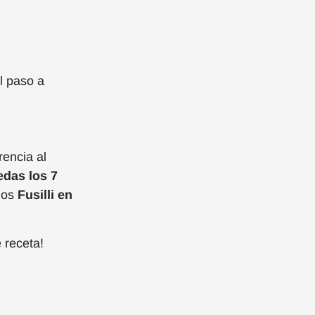
l paso a
encia al
edas los 7
 los
Fusilli en
 receta!