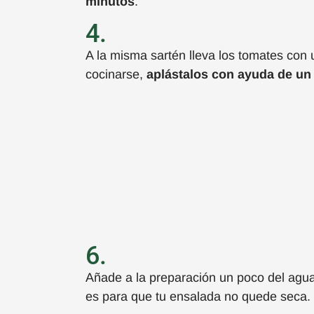
minutos
.
4.
A la misma sartén lleva
los tomates
con
cocinarse,
aplást
a
los con
ayuda de
un 
6.
Añad
e
a la preparación
un poco del agu
es para que tu
ensalada
no quede
sec
a
.