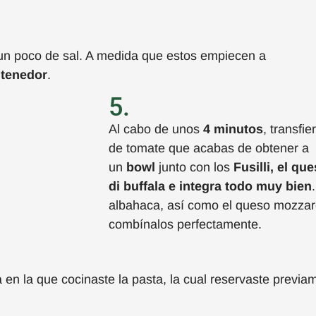
un poco de sal. A medida que
estos
empiecen a
tenedor
.
5.
Al cabo de unos
4 minutos
, transfie
de tomate que acabas de obtener a
un
bowl
junto con los
Fusilli
, el qu
di
buffala
e integra todo muy bien
albahaca, así como el queso mozzare
combínalos perfectamente.
a
en la que cocinaste
la pasta
, la cual
reservaste
previa