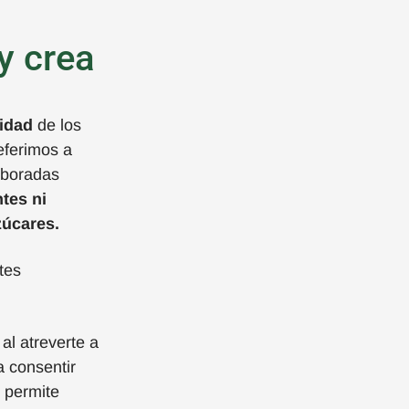
y crea
lidad
de
los
referimos a
aboradas
tes ni
zúcares
.
tes
,
al a
treverte a
ra consentir
, permite