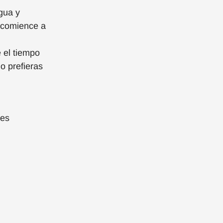
gua y
 comience a
 el tiempo
o prefieras
tes