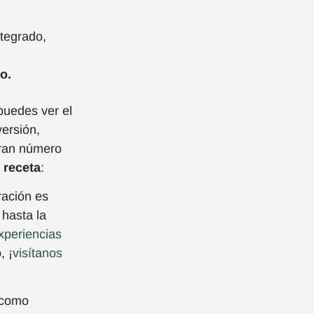
ntegrado,
do
.
p
uedes
ver
el
versión,
ran número
 receta
:
ración es
 hasta la
xperiencias
, ¡
visítanos
como