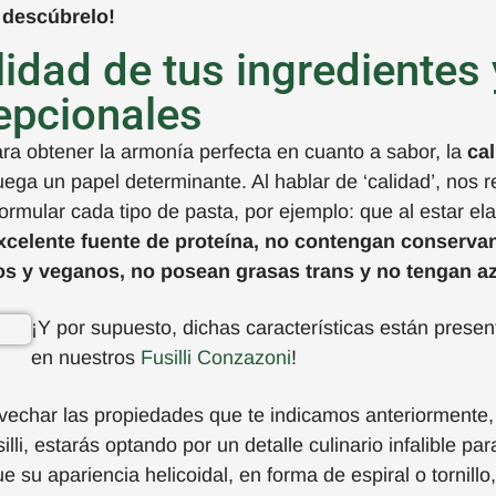
 descúbrelo
!
lidad de tus ingredientes 
epcionales
ra obtener la armonía perfecta en cuanto a sabor
, la
ca
uega un papel
determinante
.
Al hablar de
‘calidad’
, nos 
rmular cada tipo de pasta, por ejemplo:
que al estar el
xcelente fuente de proteína
,
no contengan conservan
os y veganos
,
no posean grasas trans
y
no tengan a
¡Y por supuesto, dichas características están presen
en
nuestros
Fusilli
Conzazoni
!
echar las propiedades que te indicamos anteriormente
illi
,
estarás optando por
un
detalle
culinario
infalible pa
ue
s
u apariencia helicoidal, en forma de espiral o tornillo