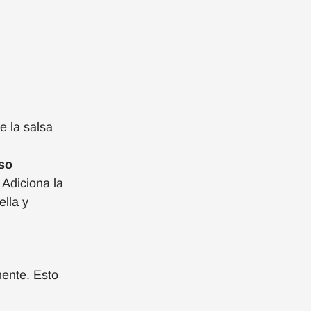
re la salsa
eso
. Adiciona la
lla y
mente
. Esto