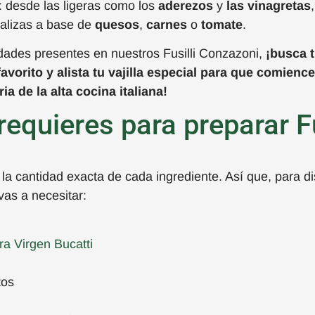
: desde las
liger
a
s como
lo
s
aderezos
y
las
vinagretas
,
alizas a base de
quesos
,
carnes
o
tomate
.
dades presentes en nuestros
Fusilli
Conzazoni
,
¡busca 
favorito y alista tu vajilla especial para que comienc
ria de la alta cocina italiana!
equieres para preparar Fu
la cantidad exacta de cada ingrediente. Así que, para di
vas a necesitar:
ra Virgen Bucatti
tos