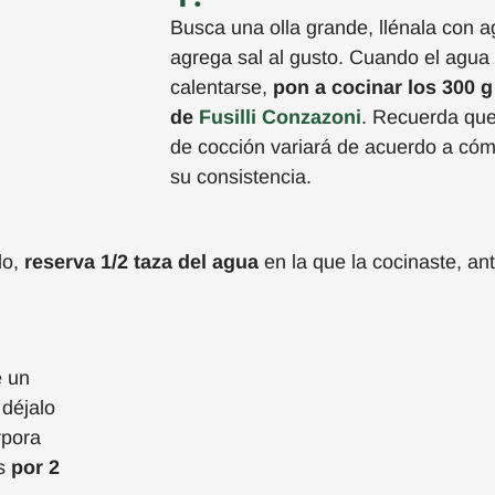
Busca una olla grande, llénala con a
agrega sal al gusto. Cuando el agua
calentarse,
pon a cocinar los 300 g
de
Fusilli
Conzazoni
. Recuerda que
de cocción variará de acuerdo a cóm
su consistencia.
do
,
r
eserv
a
1/2 taza del agua
en la que la cocinaste, an
e un
 déjalo
rpora
os
por 2