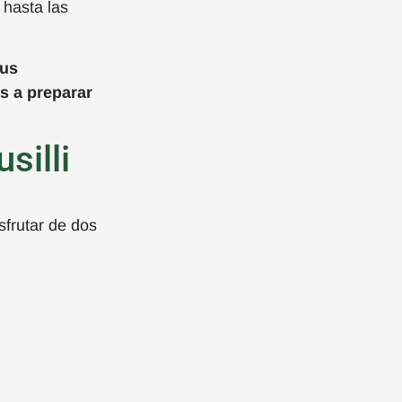
hasta
las
tus
es a preparar
silli
sfrutar de dos