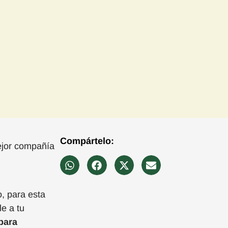
Compártelo:
ejor compañía
o,
para esta
le
a tu
para