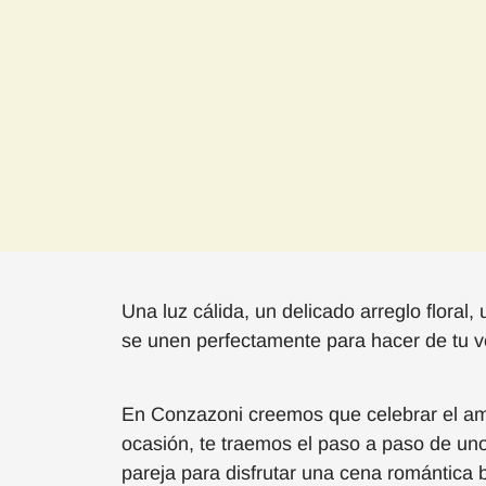
Una luz cálida, un delicado arreglo floral
se unen perfectamente para hacer de tu 
E
n
Co
nzazoni
creemo
s que celebrar el a
ocasión,
te traemos el paso a paso
de uno
pareja
para disfrutar
una cena romántica ba