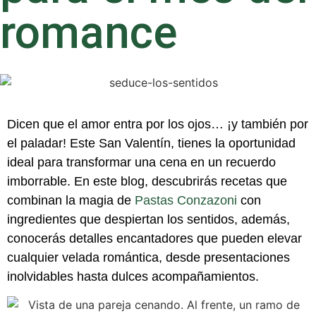
romance
Dicen que el amor entra por los oj
os… ¡y también por
el paladar! Este San Valentín, tienes la oportunidad
ideal
para transformar una cena en un recuer
do
imborrable. En este blog, descubrirás recetas que
combinan la magia de
Pastas Conzazoni
con
ingredientes que despiertan los sentid
os
, a
demás,
conocerás
detalles encantadores que
pueden
eleva
r
cualquier velada romántica, desde presentaciones
inol
vidables hasta dulces acompañamientos.