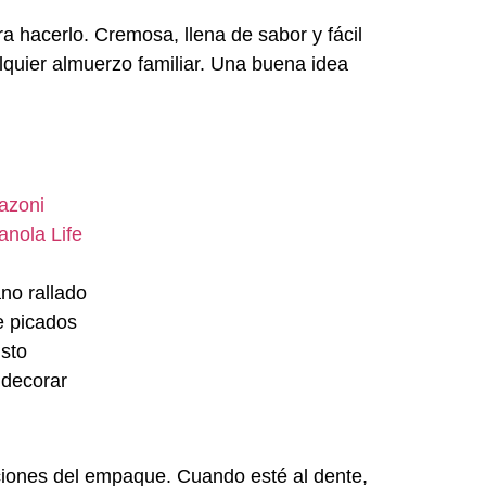
ara hacerlo. Cremos
a
, llen
a
de sabor y fácil
lquier almuerzo familiar.
Una buena idea
azoni
anola Life
no rallado
e picados
usto
 decorar
cciones del empaque. Cuando esté al dente,