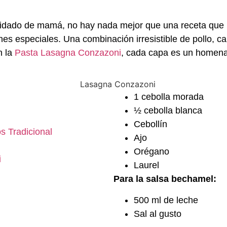
uidado
de mamá
, no hay nada mejor que una receta que 
nes especiales
. U
na combinación irresistible de pollo, 
n la
P
asta
Lasagna
Conzazoni
, cada capa es un homenaj
1 cebolla morada
½ cebolla blanca
Cebollín
s Tradicional
Ajo
Orégano
i
Laurel
Para la salsa bechamel:
500 ml de leche
Sal al gusto