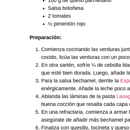
100 g de queso parmesano
Salsa boloñesa
2 tomates
½ pimentón rojo
Preparación:
Comienza cocinando las verduras junto
cocido, licúa las verduras con un poco
En otra sartén, sofríe ¼ de cebolla bl
que esté bien dorada. Luego, añade la
Para la
salsa bechamel,
derrite la
Espa
enérgicamente. Añade la leche poco a 
Ablanda las láminas de la
pasta
Lasag
buena cocción que resalta cada capa 
En una refractaria, comienza a armar 
asegúrate de añadir más bechamel par
Finaliza con quesillo, tocineta y
queso