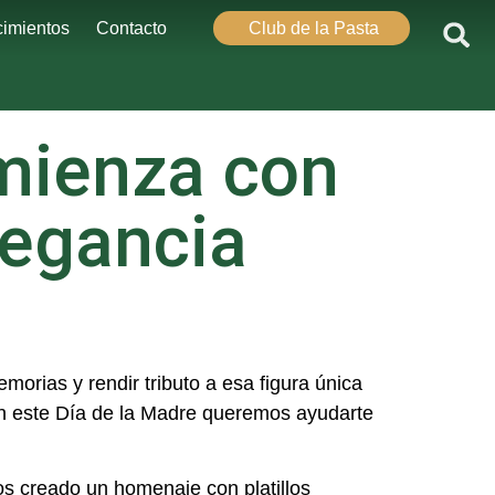
imientos
Contacto
Club de la Pasta
mienza con
legancia
rias y rendir tributo a esa figura única
n este Día de la Madre queremos ayudarte
os creado un homenaje con platillos