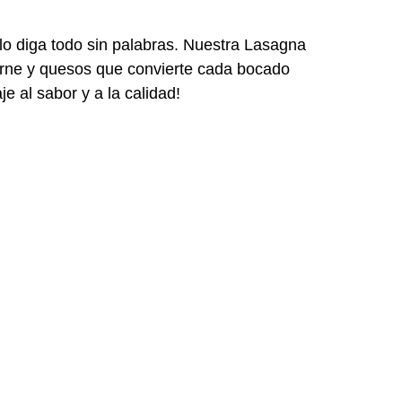
lo diga todo sin palabras. Nuestra
L
asa
gn
a
carne y quesos que convierte cada bocado
e al sabor y
a
la calidad
!