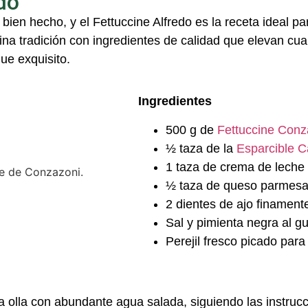
do
bien hecho, y el
Fettuccine
Alfredo
es la receta ideal p
na tradición con ingredientes de calidad que elevan cua
oque
exquisito
.
Ingredientes
500 g de
Fettuccine Conz
½ taza de la
Esparcible C
1 taza de crema de leche
½ taza de queso parmesa
2 dientes de ajo finament
Sal y pimienta negra al g
Perejil fresco picado para
a olla con abundante agua salada, siguiendo las instru