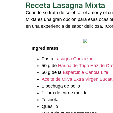
Receta Lasagna Mixta
Cuando se trata de celebrar el amor y el c
M
ixta es una gran opción para esas ocasio
en una experiencia
de sabor
deliciosa.
¡C
o
Ingredientes
Pasta
Lasagna Conzazoni
50 g de
Harina de Trigo Haz de Oro
50 g de la
Esparcible Canola Life
Aceite de Oliva Extra Virgen Bucatt
1 pechuga de pollo
1 libra de carne molida
Tocineta
Quesillo